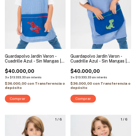
Guardapolvo Jardín Varon -
Guardapolvo Jardín Varon -
Cuadrille Azul - Sin Mangas |
Cuadrille Azul - Sin Mangas |
Modelo Hombre Araña
Modelo Dino
$40.000,00
$40.000,00
3
x
$13.333,33
sin interés
3
x
$13.333,33
sin interés
$36.000,00
con
Transferencia o
$36.000,00
con
Transferencia o
depósito
depósito
Comprar
Comprar
1
/
6
1
/
6