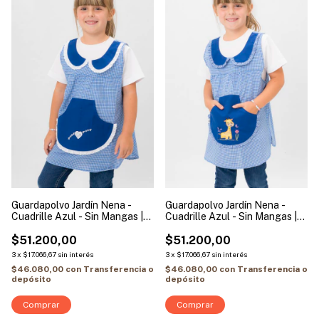
Guardapolvo Jardín Nena -
Guardapolvo Jardín Nena -
Cuadrille Azul - Sin Mangas |
Cuadrille Azul - Sin Mangas |
Modelo Corazón
Modelo Jirafa
$51.200,00
$51.200,00
3
x
$17.066,67
sin interés
3
x
$17.066,67
sin interés
$46.080,00
con
Transferencia o
$46.080,00
con
Transferencia o
depósito
depósito
Comprar
Comprar