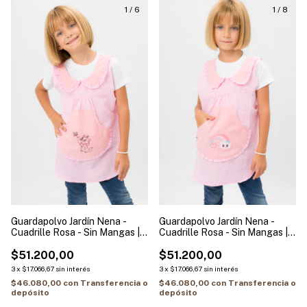
1
/
6
1
/
8
Guardapolvo Jardín Nena -
Guardapolvo Jardín Nena -
Cuadrille Rosa - Sin Mangas |
Cuadrille Rosa - Sin Mangas |
Modelo Gatita
Modelo Arcoiris
$51.200,00
$51.200,00
3
x
$17.066,67
sin interés
3
x
$17.066,67
sin interés
$46.080,00
con
Transferencia o
$46.080,00
con
Transferencia o
depósito
depósito