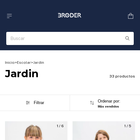
Inicio
>
Escolar
>
Jardin
Jardin
33 productos
Ordenar por:
Filtrar
Más vendidos
1
/
6
1
/
5