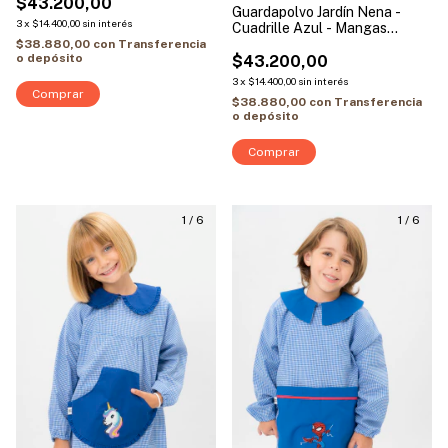
$43.200,00
Guardapolvo Jardín Nena -
3
x
$14.400,00
sin interés
Cuadrille Azul - Mangas
Largas | Modelo Jirafa
$38.880,00
con
Transferencia
o depósito
$43.200,00
3
x
$14.400,00
sin interés
Comprar
$38.880,00
con
Transferencia
o depósito
Comprar
1
/
6
1
/
6