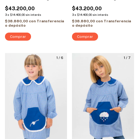
Largas | Modelo Corazón
Largas | Modelo Peppa Pig
$43.200,00
$43.200,00
3
x
$14.400,00
sin interés
3
x
$14.400,00
sin interés
$38.880,00
con
Transferencia
$38.880,00
con
Transferencia
o depósito
o depósito
Comprar
Comprar
1
/
6
1
/
7