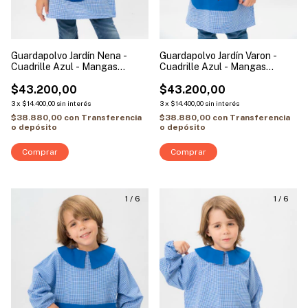
Guardapolvo Jardín Nena -
Guardapolvo Jardín Varon -
Cuadrille Azul - Mangas
Cuadrille Azul - Mangas
Largas | Modelo Unicornio
Largas | Modelo Hombre Araña
$43.200,00
Baby
$43.200,00
3
x
$14.400,00
sin interés
3
x
$14.400,00
sin interés
$38.880,00
con
Transferencia
$38.880,00
con
Transferencia
o depósito
o depósito
Comprar
Comprar
1
/
6
1
/
6