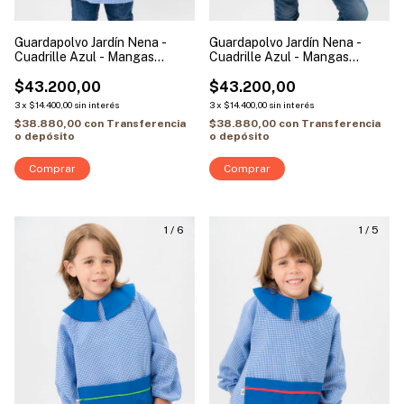
Guardapolvo Jardín Nena -
Guardapolvo Jardín Nena -
Cuadrille Azul - Mangas
Cuadrille Azul - Mangas
Largas | Modelo Corazón
Largas | Modelo Nube
$43.200,00
$43.200,00
3
x
$14.400,00
sin interés
3
x
$14.400,00
sin interés
$38.880,00
con
Transferencia
$38.880,00
con
Transferencia
o depósito
o depósito
Comprar
Comprar
1
/
6
1
/
5