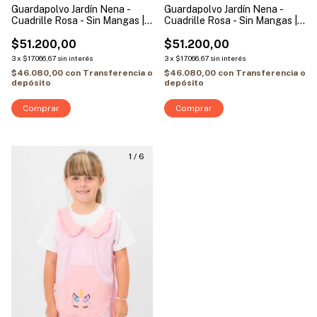
Guardapolvo Jardín Nena -
Guardapolvo Jardín Nena -
Cuadrille Rosa - Sin Mangas |
Cuadrille Rosa - Sin Mangas |
Modelo Jirafa
Modelo Peppa Pig
$51.200,00
$51.200,00
3
x
$17.066,67
sin interés
3
x
$17.066,67
sin interés
$46.080,00
con
Transferencia o
$46.080,00
con
Transferencia o
depósito
depósito
Comprar
Comprar
1
/
6