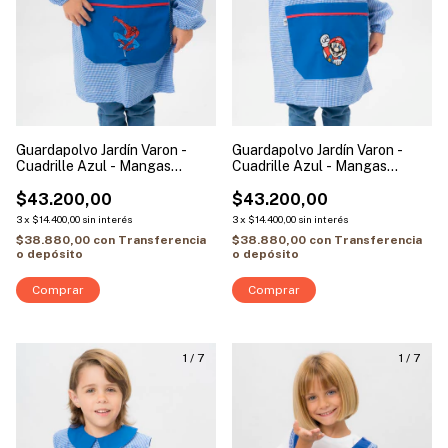
Guardapolvo Jardín Varon -
Guardapolvo Jardín Varon -
Cuadrille Azul - Mangas
Cuadrille Azul - Mangas
Largas | Modelo Hombre Araña
Largas | Modelo Mario Bros
$43.200,00
$43.200,00
3
x
$14.400,00
sin interés
3
x
$14.400,00
sin interés
$38.880,00
con
Transferencia
$38.880,00
con
Transferencia
o depósito
o depósito
Comprar
Comprar
1
/
7
1
/
7