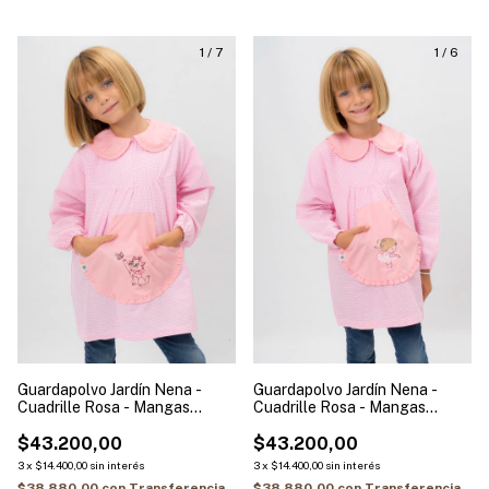
1
/
7
1
/
6
Guardapolvo Jardín Nena -
Guardapolvo Jardín Nena -
Cuadrille Rosa - Mangas
Cuadrille Rosa - Mangas
Largas | Modelo Gatita
Largas | Modelo Bailarina
$43.200,00
$43.200,00
3
x
$14.400,00
sin interés
3
x
$14.400,00
sin interés
$38.880,00
con
Transferencia
$38.880,00
con
Transferencia