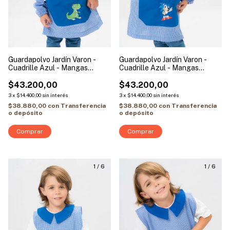
Guardapolvo Jardín Varon -
Guardapolvo Jardín Varon -
Cuadrille Azul - Mangas
Cuadrille Azul - Mangas
Largas | Modelo Dino
Largas | Modelo Sonic
$43.200,00
$43.200,00
3
x
$14.400,00
sin interés
3
x
$14.400,00
sin interés
$38.880,00
con
Transferencia
$38.880,00
con
Transferencia
o depósito
o depósito
Comprar
Comprar
1
/
6
1
/
6