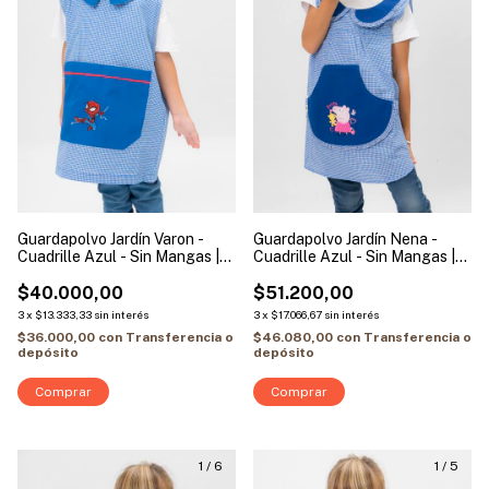
Guardapolvo Jardín Varon -
Guardapolvo Jardín Nena -
Cuadrille Azul - Sin Mangas |
Cuadrille Azul - Sin Mangas |
Modelo Hombre Araña Baby
Modelo Peppa Pig
$40.000,00
$51.200,00
3
x
$13.333,33
sin interés
3
x
$17.066,67
sin interés
$36.000,00
con
Transferencia o
$46.080,00
con
Transferencia o
depósito
depósito
Comprar
Comprar
1
/
6
1
/
5