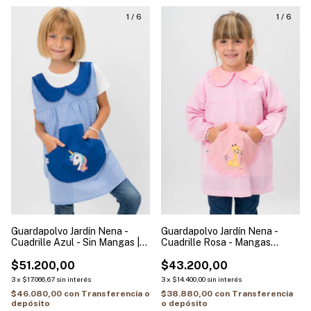
1
/
6
1
/
6
Guardapolvo Jardín Nena -
Guardapolvo Jardín Nena -
Cuadrille Azul - Sin Mangas |
Cuadrille Rosa - Mangas
Modelo Unicornio
Largas | Modelo Jirafa
$51.200,00
$43.200,00
3
x
$17.066,67
sin interés
3
x
$14.400,00
sin interés
$46.080,00
con
Transferencia o
$38.880,00
con
Transferencia
depósito
o depósito