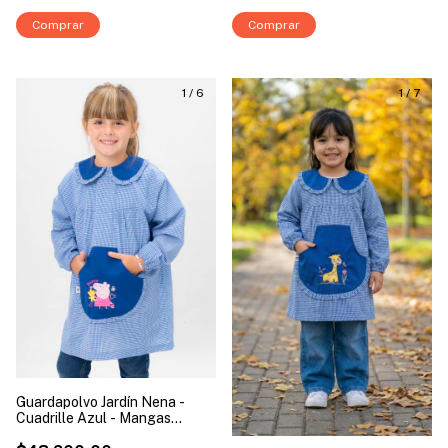
Comprar
Comprar
1
/
6
1
/
7
Guardapolvo Jardín Nena -
Cuadrille Azul - Mangas
Largas | Modelo Peppa Pig