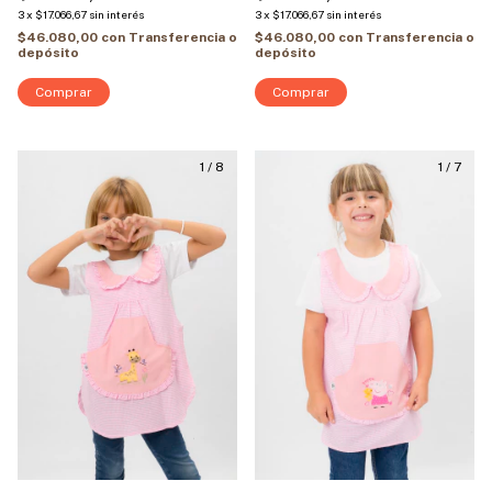
3
x
$17.066,67
sin interés
3
x
$17.066,67
sin interés
$46.080,00
con
Transferencia o
$46.080,00
con
Transferencia o
depósito
depósito
Comprar
Comprar
1
/
8
1
/
7